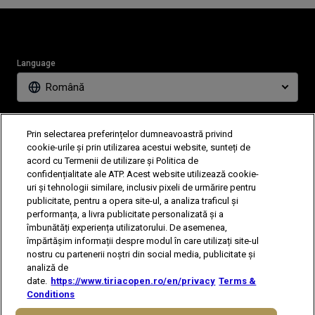
Language
Română
News
Partners
Prin selectarea preferințelor dumneavoastră privind
Tickets
Video
cookie-urile și prin utilizarea acestui website, sunteți de
acord cu Termenii de utilizare și Politica de
confidențialitate ale ATP. Acest website utilizează cookie-
uri și tehnologii similare, inclusiv pixeli de urmărire pentru
Follow Tiriac Open
publicitate, pentru a opera site-ul, a analiza traficul și
performanța, a livra publicitate personalizată și a
îmbunătăți experiența utilizatorului. De asemenea,
împărtășim informații despre modul în care utilizați site-ul
nostru cu partenerii noștri din social media, publicitate și
analiză de
date.
https://www.tiriacopen.ro/en/privacy
Terms &
The players shown are for illustrative purposes only. Qualification and
Conditions
participation subject to ATP rules.
Players may withdraw due to injury,
illness or other grounds. Photographs courtesy of Getty Images and