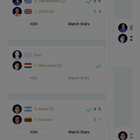
S. Sakellaridis
(Q)
6
6
J. Choinski
3
4
H2H
Match Stats
H
Bye
F. Marozsan
(3)
H2H
Match Stats
S. Baez
(5)
6
6
V. Gaubas
3
1
H2H
Match Stats