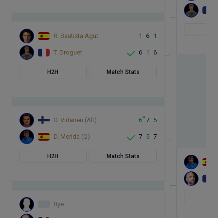
H
R. Bautista Agut
1
6
1
T. Droguet
6
1
6
H2H
Match Stats
4
O. Virtanen
(Alt)
6
7
5
D. Merida
(Q)
7
5
7
H2H
Match Stats
H
Bye