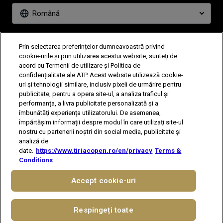
Română
News
Partners
Prin selectarea preferințelor dumneavoastră privind
Tickets
Video
cookie-urile și prin utilizarea acestui website, sunteți de
acord cu Termenii de utilizare și Politica de
confidențialitate ale ATP. Acest website utilizează cookie-
uri și tehnologii similare, inclusiv pixeli de urmărire pentru
Follow Tiriac Open
publicitate, pentru a opera site-ul, a analiza traficul și
performanța, a livra publicitate personalizată și a
îmbunătăți experiența utilizatorului. De asemenea,
împărtășim informații despre modul în care utilizați site-ul
nostru cu partenerii noștri din social media, publicitate și
analiză de
date.
https://www.tiriacopen.ro/en/privacy
Terms &
The players shown are for illustrative purposes only. Qualification and
Conditions
participation subject to ATP rules.
Players may withdraw due to injury,
illness or other grounds. Photographs courtesy of Getty Images and
Accept cookie-uri
ATP tournament.
© 2021 ATP Tour, Inc.
Terms & Conditions
|
Politică de Confidențialitate
|
Cookies
|
Preferințe cookie-uri
Respingeți toate