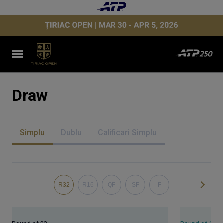
Draw
Simplu
Dublu
Calificari Simplu
R32
R16
QF
SF
F