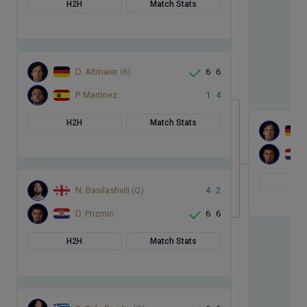
H2H
Match Stats
D. Altmaier
(6)
6
6
P. Martinez
1
4
H2H
Match Stats
H
N. Basilashvili
(Q)
4
2
D. Prizmic
6
6
H2H
Match Stats