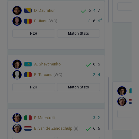
H
D. Dzumhur
6
4
7
4
F. Jianu
(WC)
3
6
6
H2H
Match Stats
A. Shevchenko
6
6
R. Turcanu
(WC)
2
4
H2H
Match Stats
H
F. Maestrelli
3
2
B. van de Zandschulp
(8)
6
6