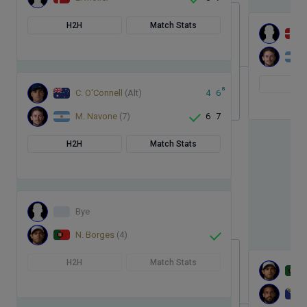
H2H
Match Stats
H
8
C. O'Connell
(Alt)
4
6
M. Navone
(7)
6
7
H2H
Match Stats
Bye
N. Borges
(4)
H2H
Match Stats