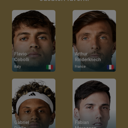
Flavio
Arthur
Cobolli
Rinderknech
Italy
France
Gabriel
Fabian