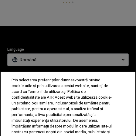
Language
Română
News
Partners
Prin selectarea preferințelor dumneavoastră privind
Tickets
Video
cookie-urile și prin utilizarea acestui website, sunteți de
acord cu Termenii de utilizare și Politica de
confidențialitate ale ATP. Acest website utilizează cookie-
uri și tehnologii similare, inclusiv pixeli de urmărire pentru
Follow Tiriac Open
publicitate, pentru a opera site-ul, a analiza traficul și
performanța, a livra publicitate personalizată și a
îmbunătăți experiența utilizatorului. De asemenea,
împărtășim informații despre modul în care utilizați site-ul
nostru cu partenerii noștri din social media, publicitate și