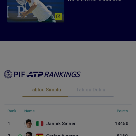
Tablou Simplu
Tablou Dublu
Rank
Name
Points
1
Jannik Sinner
13450