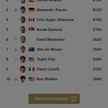
2
Carlos Alcaraz
8160
3
Alexander Zverev
8120
4
Felix Auger-Aliassime
4740
5
Novak Djokovic
3760
6
Daniil Medvedev
3620
7
Alex de Minaur
3560
8
Taylor Fritz
3400
9
Flavio Cobolli
3330
10
Ben Shelton
2680
View more players