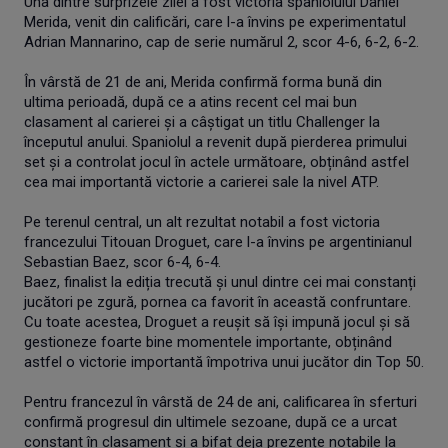
Una dintre surprizele zilei a fost victoria spaniolului Daniel
Merida, venit din calificări, care l-a învins pe experimentatul
Adrian Mannarino, cap de serie numărul 2, scor 4-6, 6-2, 6-2.
În vârstă de 21 de ani, Merida confirmă forma bună din
ultima perioadă, după ce a atins recent cel mai bun
clasament al carierei și a câștigat un titlu Challenger la
începutul anului. Spaniolul a revenit după pierderea primului
set și a controlat jocul în actele următoare, obținând astfel
cea mai importantă victorie a carierei sale la nivel ATP.
Pe terenul central, un alt rezultat notabil a fost victoria
francezului Titouan Droguet, care l-a învins pe argentinianul
Sebastian Baez, scor 6-4, 6-4.
Baez, finalist la ediția trecută și unul dintre cei mai constanți
jucători pe zgură, pornea ca favorit în această confruntare.
Cu toate acestea, Droguet a reușit să își impună jocul și să
gestioneze foarte bine momentele importante, obținând
astfel o victorie importantă împotriva unui jucător din Top 50.
Pentru francezul în vârstă de 24 de ani, calificarea în sferturi
confirmă progresul din ultimele sezoane, după ce a urcat
constant în clasament și a bifat deja prezențe notabile la