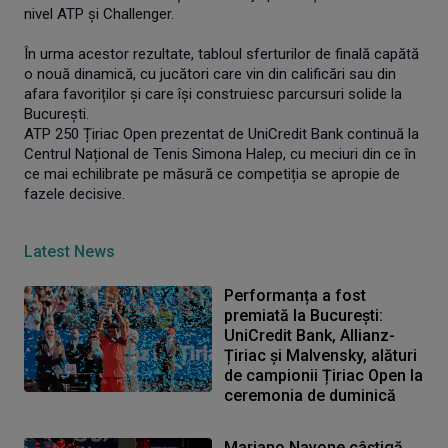
nivel ATP și Challenger.
În urma acestor rezultate, tabloul sferturilor de finală capătă
o nouă dinamică, cu jucători care vin din calificări sau din
afara favoriților și care își construiesc parcursuri solide la
București.
ATP 250 Țiriac Open prezentat de UniCredit Bank continuă la
Centrul Național de Tenis Simona Halep, cu meciuri din ce în
ce mai echilibrate pe măsură ce competiția se apropie de
fazele decisive.
Latest News
Performanța a fost
premiată la București:
UniCredit Bank, Allianz-
Țiriac și Malvensky, alături
de campionii Țiriac Open la
ceremonia de duminică
Mariano Navone câștigă