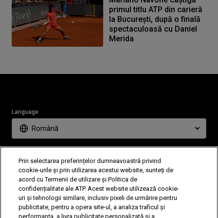
primul titlu ATP din carieră
la București, după o finală
spectaculoasă cu Daniel
Merida
Language
Română
News
Partners
Prin selectarea preferințelor dumneavoastră privind
Tickets
Video
cookie-urile și prin utilizarea acestui website, sunteți de
acord cu Termenii de utilizare și Politica de
confidențialitate ale ATP. Acest website utilizează cookie-
uri și tehnologii similare, inclusiv pixeli de urmărire pentru
Follow Tiriac Open
publicitate, pentru a opera site-ul, a analiza traficul și
performanța, a livra publicitate personalizată și a