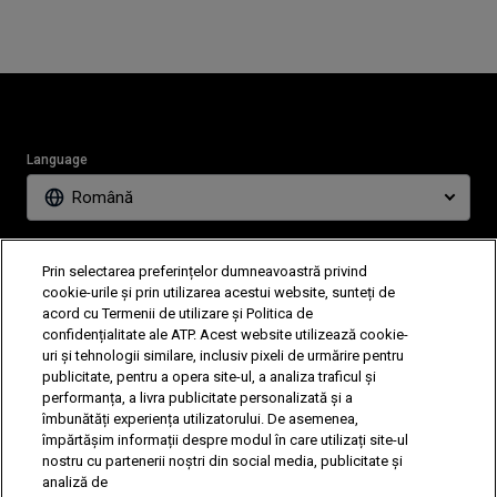
Language
Română
News
Partners
Prin selectarea preferințelor dumneavoastră privind
Tickets
Video
cookie-urile și prin utilizarea acestui website, sunteți de
acord cu Termenii de utilizare și Politica de
confidențialitate ale ATP. Acest website utilizează cookie-
uri și tehnologii similare, inclusiv pixeli de urmărire pentru
Follow Tiriac Open
publicitate, pentru a opera site-ul, a analiza traficul și
performanța, a livra publicitate personalizată și a
îmbunătăți experiența utilizatorului. De asemenea,
împărtășim informații despre modul în care utilizați site-ul
nostru cu partenerii noștri din social media, publicitate și
analiză de