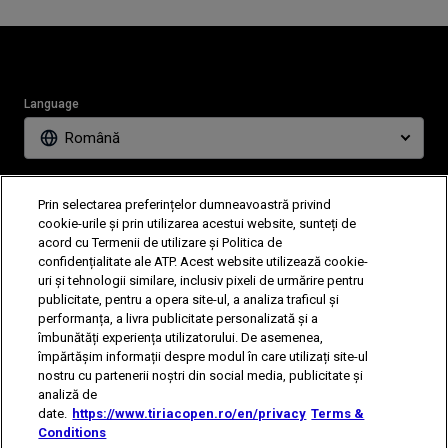
Language
Română
News
Partners
Prin selectarea preferințelor dumneavoastră privind
Tickets
Video
cookie-urile și prin utilizarea acestui website, sunteți de
acord cu Termenii de utilizare și Politica de
confidențialitate ale ATP. Acest website utilizează cookie-
uri și tehnologii similare, inclusiv pixeli de urmărire pentru
Follow Tiriac Open
publicitate, pentru a opera site-ul, a analiza traficul și
performanța, a livra publicitate personalizată și a
îmbunătăți experiența utilizatorului. De asemenea,
împărtășim informații despre modul în care utilizați site-ul
nostru cu partenerii noștri din social media, publicitate și
analiză de
date.
https://www.tiriacopen.ro/en/privacy
Terms &
The players shown are for illustrative purposes only. Qualification and
Conditions
participation subject to ATP rules.
Players may withdraw due to injury,