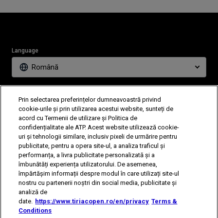
Language
Română
News
Partners
Prin selectarea preferințelor dumneavoastră privind
Tickets
Video
cookie-urile și prin utilizarea acestui website, sunteți de
acord cu Termenii de utilizare și Politica de
confidențialitate ale ATP. Acest website utilizează cookie-
uri și tehnologii similare, inclusiv pixeli de urmărire pentru
Follow Tiriac Open
publicitate, pentru a opera site-ul, a analiza traficul și
performanța, a livra publicitate personalizată și a
îmbunătăți experiența utilizatorului. De asemenea,
împărtășim informații despre modul în care utilizați site-ul
nostru cu partenerii noștri din social media, publicitate și
analiză de
date.
https://www.tiriacopen.ro/en/privacy
Terms &
The players shown are for illustrative purposes only. Qualification and
Conditions
participation subject to ATP rules.
Players may withdraw due to injury,